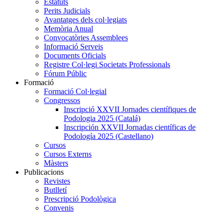
Estatuts
Perits Judicials
Avantatges dels col·legiats
Memòria Anual
Convocatòries Assemblees
Informació Serveis
Documents Oficials
Registre Col·legi Societats Professionals
Fórum Públic
Formació
Formació Col·legial
Congressos
Inscripció XXVII Jornades científiques de
Podologia 2025 (Catalá)
Inscripción XXVII Jornadas científicas de
Podología 2025 (Castellano)
Cursos
Cursos Externs
Màsters
Publicacions
Revistes
Butlletí
Prescripció Podològica
Convenis