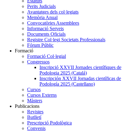
Estatuts
Perits Judicials
Avantatges dels col·legiats
Memòria Anual
Convocatòries Assemblees
Informació Serveis
Documents Oficials
Registre Col·legi Societats Professionals
Fórum Públic
Formació
Formació Col·legial
Congressos
Inscripció XXVII Jornades científiques de
Podologia 2025 (Catalá)
Inscripción XXVII Jornadas científicas de
Podología 2025 (Castellano)
Cursos
Cursos Externs
Màsters
Publicacions
Revistes
Butlletí
Prescripció Podològica
Convenis