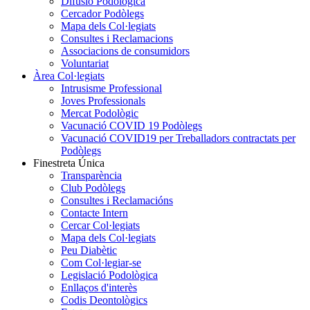
Difusió Podològica
Cercador Podòlegs
Mapa dels Col·legiats
Consultes i Reclamacions
Associacions de consumidors
Voluntariat
Àrea Col·legiats
Intrusisme Professional
Joves Professionals
Mercat Podològic
Vacunació COVID 19 Podòlegs
Vacunació COVID19 per Treballadors contractats per
Podòlegs
Finestreta Única
Transparència
Club Podòlegs
Consultes i Reclamacións
Contacte Intern
Cercar Col·legiats
Mapa dels Col·legiats
Peu Diabètic
Com Col·legiar-se
Legislació Podològica
Enllaços d'interès
Codis Deontològics