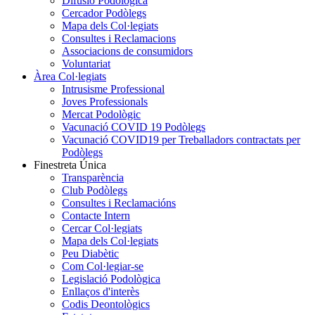
Difusió Podològica
Cercador Podòlegs
Mapa dels Col·legiats
Consultes i Reclamacions
Associacions de consumidors
Voluntariat
Àrea Col·legiats
Intrusisme Professional
Joves Professionals
Mercat Podològic
Vacunació COVID 19 Podòlegs
Vacunació COVID19 per Treballadors contractats per
Podòlegs
Finestreta Única
Transparència
Club Podòlegs
Consultes i Reclamacións
Contacte Intern
Cercar Col·legiats
Mapa dels Col·legiats
Peu Diabètic
Com Col·legiar-se
Legislació Podològica
Enllaços d'interès
Codis Deontològics