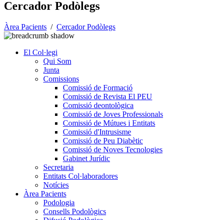
Cercador Podòlegs
Àrea Pacients
/
Cercador Podòlegs
El Col·legi
Qui Som
Junta
Comissions
Comissió de Formació
Comissió de Revista El PEU
Comissió deontològica
Comissió de Joves Professionals
Comissió de Mútues i Entitats
Comissió d'Intrusisme
Comissió de Peu Diabètic
Comissió de Noves Tecnologies
Gabinet Jurídic
Secretaria
Entitats Col·laboradores
Notícies
Àrea Pacients
Podologia
Consells Podològics