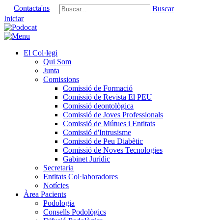
Contacta'ns
Buscar
Iniciar
El Col·legi
Qui Som
Junta
Comissions
Comissió de Formació
Comissió de Revista El PEU
Comissió deontològica
Comissió de Joves Professionals
Comissió de Mútues i Entitats
Comissió d'Intrusisme
Comissió de Peu Diabètic
Comissió de Noves Tecnologies
Gabinet Jurídic
Secretaria
Entitats Col·laboradores
Notícies
Àrea Pacients
Podologia
Consells Podològics