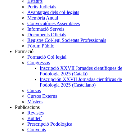
Estatuts
Perits Judicials
Avantatges dels col·legiats
Memòria Anual
Convocatòries Assemblees
Informació Serveis
Documents Oficials
Registre Col·legi Societats Professionals
Fórum Públic
Formació
Formació Col·legial
Congressos
Inscripció XXVII Jornades científiques de
Podologia 2025 (Catalá)
Inscripción XXVII Jornadas científicas de
Podología 2025 (Castellano)
Cursos
Cursos Externs
Màsters
Publicacions
Revistes
Butlletí
Prescripció Podològica
Convenis