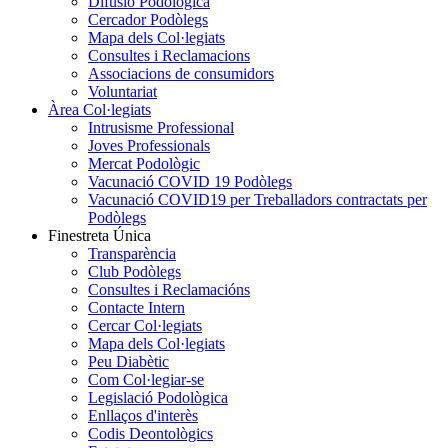
Difusió Podològica
Cercador Podòlegs
Mapa dels Col·legiats
Consultes i Reclamacions
Associacions de consumidors
Voluntariat
Àrea Col·legiats
Intrusisme Professional
Joves Professionals
Mercat Podològic
Vacunació COVID 19 Podòlegs
Vacunació COVID19 per Treballadors contractats per
Podòlegs
Finestreta Única
Transparència
Club Podòlegs
Consultes i Reclamacións
Contacte Intern
Cercar Col·legiats
Mapa dels Col·legiats
Peu Diabètic
Com Col·legiar-se
Legislació Podològica
Enllaços d'interès
Codis Deontològics