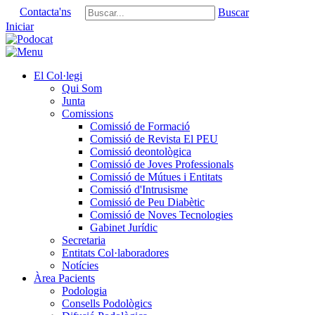
Contacta'ns
Buscar
Iniciar
El Col·legi
Qui Som
Junta
Comissions
Comissió de Formació
Comissió de Revista El PEU
Comissió deontològica
Comissió de Joves Professionals
Comissió de Mútues i Entitats
Comissió d'Intrusisme
Comissió de Peu Diabètic
Comissió de Noves Tecnologies
Gabinet Jurídic
Secretaria
Entitats Col·laboradores
Notícies
Àrea Pacients
Podologia
Consells Podològics