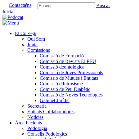
Contacta'ns
Buscar
Iniciar
El Col·legi
Qui Som
Junta
Comissions
Comissió de Formació
Comissió de Revista El PEU
Comissió deontològica
Comissió de Joves Professionals
Comissió de Mútues i Entitats
Comissió d'Intrusisme
Comissió de Peu Diabètic
Comissió de Noves Tecnologies
Gabinet Jurídic
Secretaria
Entitats Col·laboradores
Notícies
Àrea Pacients
Podologia
Consells Podològics