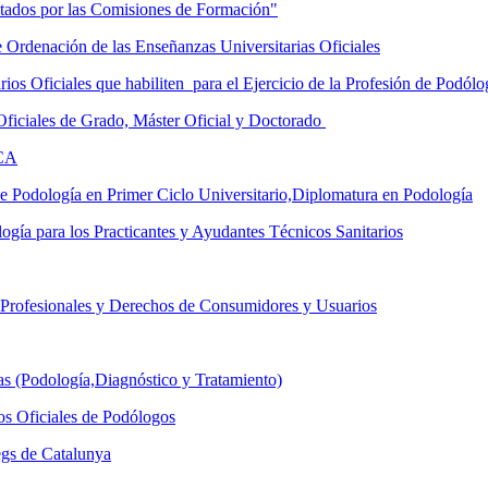
itados por las Comisiones de Formación"
rdenación de las Enseñanzas Universitarias Oficiales
os Oficiales que habiliten para el Ejercicio de la Profesión de Podól
ficiales de Grado, Máster Oficial y Doctorado
ECA
 Podología en Primer Ciclo Universitario,Diplomatura en Podología
gía para los Practicantes y Ayudantes Técnicos Sanitarios
rofesionales y Derechos de Consumidores y Usuarios
s (Podología,Diagnóstico y Tratamiento)
s Oficiales de Podólogos
ègs de Catalunya