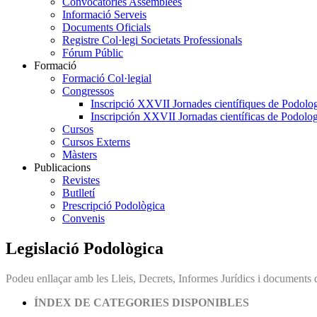
Convocatòries Assemblees
Informació Serveis
Documents Oficials
Registre Col·legi Societats Professionals
Fórum Públic
Formació
Formació Col·legial
Congressos
Inscripció XXVII Jornades científiques de Podolog
Inscripción XXVII Jornadas científicas de Podolog
Cursos
Cursos Externs
Màsters
Publicacions
Revistes
Butlletí
Prescripció Podològica
Convenis
Legislació Podològica
Podeu enllaçar amb les Lleis, Decrets, Informes Jurídics i documents 
ÍNDEX DE CATEGORIES DISPONIBLES