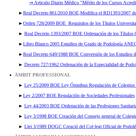
⇒
Articulo Diario Médico "Mérito de los Cursos Acred
►
Real Decreto 861/2010 BOE,Modifica el RD1393/2007 de O
►
Orden 728/2009 BOE Requisitos de los Títulos Universitari
►
Real Decreto 1393/2007 BOE Ordenación de los Títulos O
►
Libro Blanco 2005 Estudios de Grado de Podología AN
►
Real Decreto 649/1988 BOE Conversión de los Estudios de
►
Decreto 727/1962 Ordenación de la Especialidad de Podolo
ÀMBIT PROFESSIONAL
►
Ley 25/2009 BOE Ley Ómnibus Regulación de Colegios P
►
Ley 2/2007 BOE Regulación de Sociedades Profesionales
►
Ley 44/2003 BOE Ordenación de las Profesiones Sanitaria
►
Ley 3/1998 BOE Creación del Consejo general de Colegio
►
Llei 3/1989 DOGC Creació del Col·legi Oficial de Podol