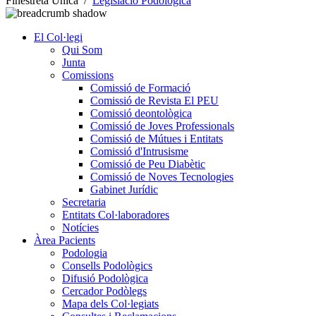
Finestreta Única
/
Legislació Podològica
El Col·legi
Qui Som
Junta
Comissions
Comissió de Formació
Comissió de Revista El PEU
Comissió deontològica
Comissió de Joves Professionals
Comissió de Mútues i Entitats
Comissió d'Intrusisme
Comissió de Peu Diabètic
Comissió de Noves Tecnologies
Gabinet Jurídic
Secretaria
Entitats Col·laboradores
Notícies
Àrea Pacients
Podologia
Consells Podològics
Difusió Podològica
Cercador Podòlegs
Mapa dels Col·legiats