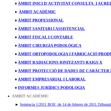
♦
ÀMBIT INICI D´ACTIVITAT CONSULTA I ACRE
♦
ÀMBIT ACADÈMIC
♦
ÀMBIT PROFESSIONAL
♦
ÀMBIT SANITARI I ASSISTENCIAL
♦
ÀMBIT FISCAL I CONTABLE
♦
ÀMBIT CIRURGIA PODOLÒGICA
♦
ÀMBIT ORTOPODOLOGIA I FABRICACIÓ PROD
♦
ÀMBIT RADIACIONS IONITZANTS RAIGS X
♦
ÀMBIT PROTECCIÓ DE DADES DE CARÀCTER
♦
ÀMBIT EMPRESARIAL I LABORAL
♦
INFORMES JURÍDICS PODOLOGIA
ÀMBIT ACADÈMIC
►
Sentencia 1/2011 BOE, de 14 de febrero de 2011.Tribunal 