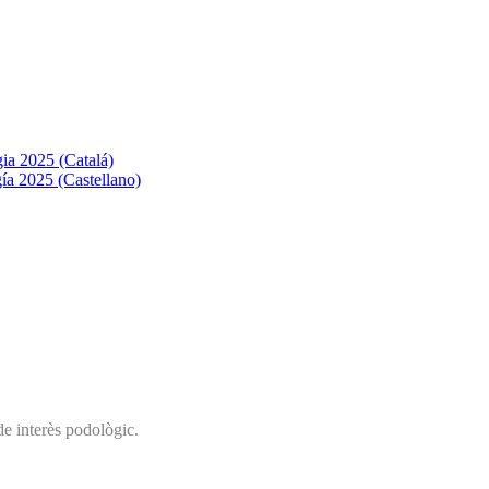
ia 2025 (Catalá)
ía 2025 (Castellano)
de interès podològic.