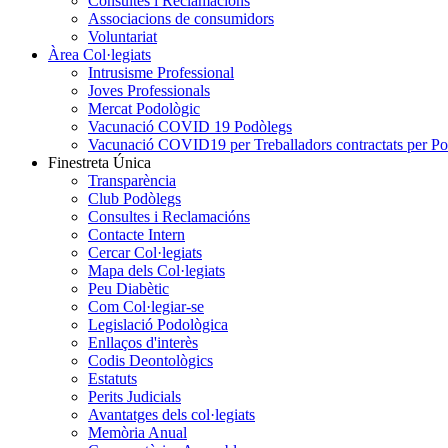
Consultes i Reclamacions
Associacions de consumidors
Voluntariat
Àrea Col·legiats
Intrusisme Professional
Joves Professionals
Mercat Podològic
Vacunació COVID 19 Podòlegs
Vacunació COVID19 per Treballadors contractats per P
Finestreta Única
Transparència
Club Podòlegs
Consultes i Reclamacións
Contacte Intern
Cercar Col·legiats
Mapa dels Col·legiats
Peu Diabètic
Com Col·legiar-se
Legislació Podològica
Enllaços d'interès
Codis Deontològics
Estatuts
Perits Judicials
Avantatges dels col·legiats
Memòria Anual