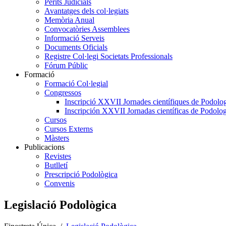
Perits Judicials
Avantatges dels col·legiats
Memòria Anual
Convocatòries Assemblees
Informació Serveis
Documents Oficials
Registre Col·legi Societats Professionals
Fórum Públic
Formació
Formació Col·legial
Congressos
Inscripció XXVII Jornades científiques de Podolog
Inscripción XXVII Jornadas científicas de Podolog
Cursos
Cursos Externs
Màsters
Publicacions
Revistes
Butlletí
Prescripció Podològica
Convenis
Legislació Podològica