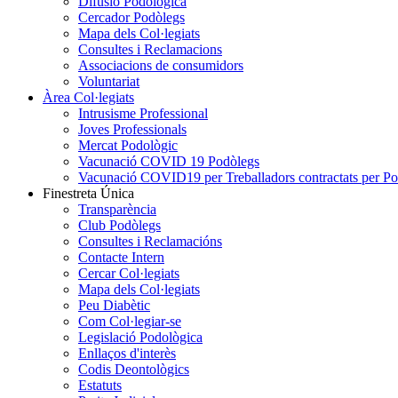
Difusió Podològica
Cercador Podòlegs
Mapa dels Col·legiats
Consultes i Reclamacions
Associacions de consumidors
Voluntariat
Àrea Col·legiats
Intrusisme Professional
Joves Professionals
Mercat Podològic
Vacunació COVID 19 Podòlegs
Vacunació COVID19 per Treballadors contractats per P
Finestreta Única
Transparència
Club Podòlegs
Consultes i Reclamacións
Contacte Intern
Cercar Col·legiats
Mapa dels Col·legiats
Peu Diabètic
Com Col·legiar-se
Legislació Podològica
Enllaços d'interès
Codis Deontològics
Estatuts