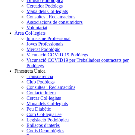
Difusió Podològica
Cercador Podòlegs
Mapa dels Col·legiats
Consultes i Reclamacions
Associacions de consumidors
Voluntariat
Àrea Col·legiats
Intrusisme Professional
Joves Professionals
Mercat Podològic
Vacunació COVID 19 Podòlegs
Vacunació COVID19 per Treballadors contractats per
Podòlegs
Finestreta Única
Transparència
Club Podòlegs
Consultes i Reclamacións
Contacte Intern
Cercar Col·legiats
Mapa dels Col·legiats
Peu Diabètic
Com Col·legiar-se
Legislació Podològica
Enllaços d'interès
Codis Deontològics