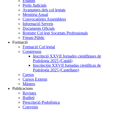
Estatuts
Perits Judicials
Avantatges dels col·legiats
Memòria Anual
Convocatòries Assemblees
Informació Serveis
Documents Oficials
Registre Col·legi Societats Professionals
Fórum Públic
Formació
Formació Col·legial
Congressos
Inscripció XXVII Jornades científiques de
Podologia 2025 (Catalá)
Inscripción XXVII Jornadas científicas de
Podología 2025 (Castellano)
Cursos
Cursos Externs
Màsters
Publicacions
Revistes
Butlletí
Prescripció Podològica
Convenis