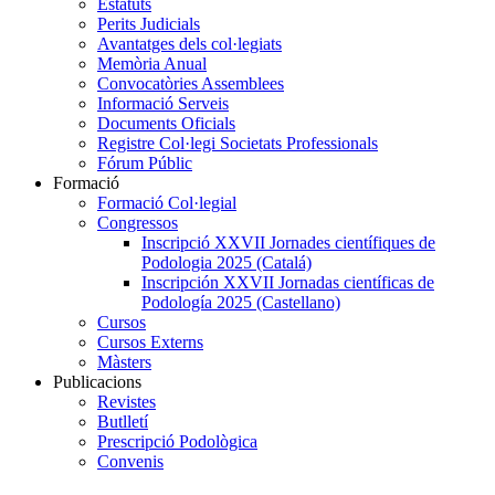
Estatuts
Perits Judicials
Avantatges dels col·legiats
Memòria Anual
Convocatòries Assemblees
Informació Serveis
Documents Oficials
Registre Col·legi Societats Professionals
Fórum Públic
Formació
Formació Col·legial
Congressos
Inscripció XXVII Jornades científiques de
Podologia 2025 (Catalá)
Inscripción XXVII Jornadas científicas de
Podología 2025 (Castellano)
Cursos
Cursos Externs
Màsters
Publicacions
Revistes
Butlletí
Prescripció Podològica
Convenis