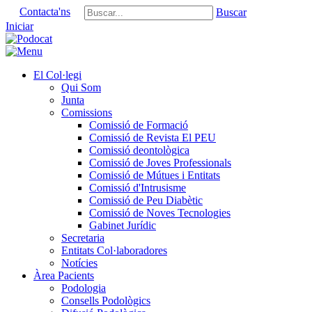
Contacta'ns
Buscar
Iniciar
El Col·legi
Qui Som
Junta
Comissions
Comissió de Formació
Comissió de Revista El PEU
Comissió deontològica
Comissió de Joves Professionals
Comissió de Mútues i Entitats
Comissió d'Intrusisme
Comissió de Peu Diabètic
Comissió de Noves Tecnologies
Gabinet Jurídic
Secretaria
Entitats Col·laboradores
Notícies
Àrea Pacients
Podologia
Consells Podològics