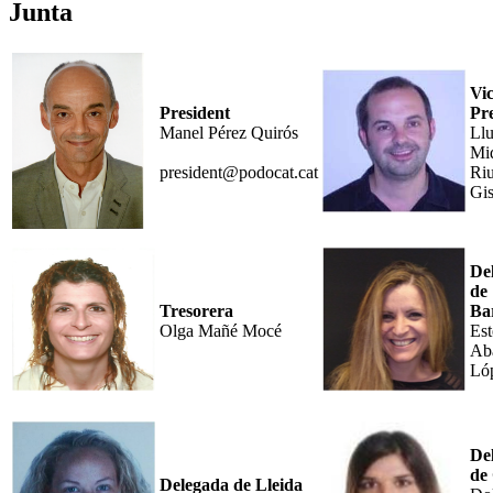
Junta
Vic
President
Pr
Manel Pérez Quirós
Llu
Mi
president@podocat.cat
Ri
Gis
De
de
Tresorera
Ba
Olga Mañé Mocé
Est
Ab
Ló
De
de
Delegada de Lleida