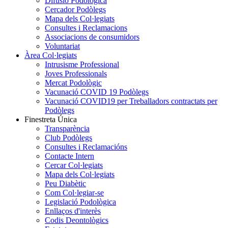
Difusió Podològica
Cercador Podòlegs
Mapa dels Col·legiats
Consultes i Reclamacions
Associacions de consumidors
Voluntariat
Àrea Col·legiats
Intrusisme Professional
Joves Professionals
Mercat Podològic
Vacunació COVID 19 Podòlegs
Vacunació COVID19 per Treballadors contractats per
Podòlegs
Finestreta Única
Transparència
Club Podòlegs
Consultes i Reclamacións
Contacte Intern
Cercar Col·legiats
Mapa dels Col·legiats
Peu Diabètic
Com Col·legiar-se
Legislació Podològica
Enllaços d'interès
Codis Deontològics