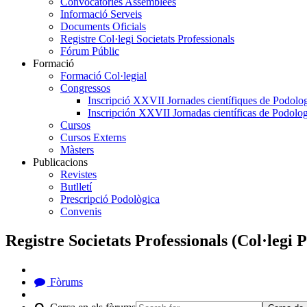
Convocatòries Assemblees
Informació Serveis
Documents Oficials
Registre Col·legi Societats Professionals
Fórum Públic
Formació
Formació Col·legial
Congressos
Inscripció XXVII Jornades científiques de Podolog
Inscripción XXVII Jornadas científicas de Podolog
Cursos
Cursos Externs
Màsters
Publicacions
Revistes
Butlletí
Prescripció Podològica
Convenis
Registre Societats Professionals (Col·legi 
Fòrums