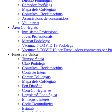
Difusió Podològica
Cercador Podòlegs
Mapa dels Col·legiats
Consultes i Reclamacions
Associacions de consumidors
Voluntariat
Àrea Col·legiats
Intrusisme Professional
Joves Professionals
Mercat Podològic
Vacunació COVID 19 Podòlegs
Vacunació COVID19 per Treballadors contractats per P
Finestreta Única
Transparència
Club Podòlegs
Consultes i Reclamacións
Contacte Intern
Cercar Col·legiats
Mapa dels Col·legiats
Peu Diabètic
Com Col·legiar-se
Legislació Podològica
Enllaços d'interès
Codis Deontològics
Estatuts