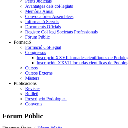
Perits Judicials
Avantatges dels col·legiats
Memòria Anual
Convocatòries Assemblees
Informació Serveis
Documents Oficials
Registre Col·legi Societats Professionals
Fórum Públic
Formació
Formació Col·legial
Congressos
Inscripció XXVII Jornades científiques de Podolog
Inscripción XXVII Jornadas científicas de Podolog
Cursos
Cursos Externs
Màsters
Publicacions
Revistes
Butlletí
Prescripció Podològica
Convenis
Fórum Públic