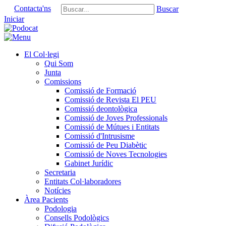
Contacta'ns
Buscar
Iniciar
El Col·legi
Qui Som
Junta
Comissions
Comissió de Formació
Comissió de Revista El PEU
Comissió deontològica
Comissió de Joves Professionals
Comissió de Mútues i Entitats
Comissió d'Intrusisme
Comissió de Peu Diabètic
Comissió de Noves Tecnologies
Gabinet Jurídic
Secretaria
Entitats Col·laboradores
Notícies
Àrea Pacients
Podologia
Consells Podològics