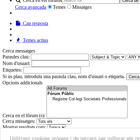
Cerca en els fòrums
Cerca de
Cerca avançada
Temes
Missatges
Cap resposta
Temes actius
Cerca messatges
Paraules clau:
Nom d'usuari:
Etiquetes:
Si us plau, introduïu una paraula clau, nom d'usuari o etiqueta.
Cerca
Opcions addicionals
Cerca en el fòrum (s):
Cerca missatges:
Mostrar resultats com:
Ordena resultats per:
Utilitzem cookies pròpies i de tercers per millorar els
Cerca de
RESTABLIR