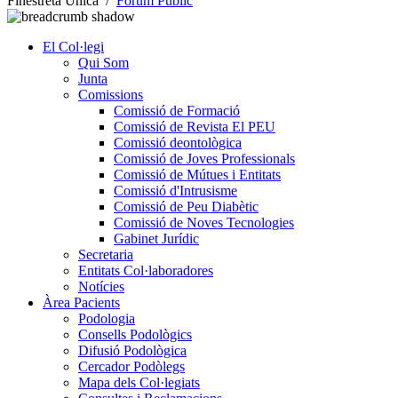
Finestreta Única
/
Fórum Públic
El Col·legi
Qui Som
Junta
Comissions
Comissió de Formació
Comissió de Revista El PEU
Comissió deontològica
Comissió de Joves Professionals
Comissió de Mútues i Entitats
Comissió d'Intrusisme
Comissió de Peu Diabètic
Comissió de Noves Tecnologies
Gabinet Jurídic
Secretaria
Entitats Col·laboradores
Notícies
Àrea Pacients
Podologia
Consells Podològics
Difusió Podològica
Cercador Podòlegs
Mapa dels Col·legiats