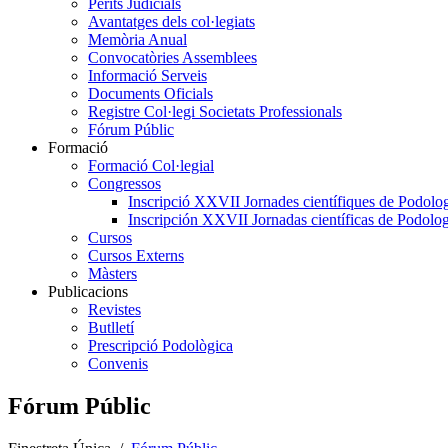
Perits Judicials
Avantatges dels col·legiats
Memòria Anual
Convocatòries Assemblees
Informació Serveis
Documents Oficials
Registre Col·legi Societats Professionals
Fórum Públic
Formació
Formació Col·legial
Congressos
Inscripció XXVII Jornades científiques de Podolog
Inscripción XXVII Jornadas científicas de Podolog
Cursos
Cursos Externs
Màsters
Publicacions
Revistes
Butlletí
Prescripció Podològica
Convenis
Fórum Públic