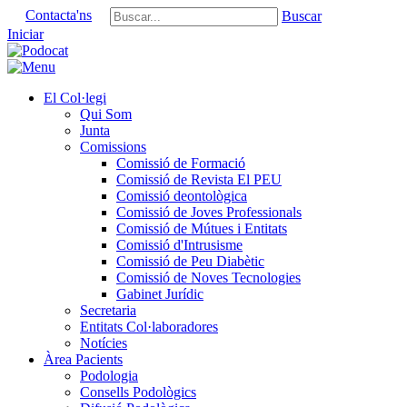
Contacta'ns
Buscar
Iniciar
El Col·legi
Qui Som
Junta
Comissions
Comissió de Formació
Comissió de Revista El PEU
Comissió deontològica
Comissió de Joves Professionals
Comissió de Mútues i Entitats
Comissió d'Intrusisme
Comissió de Peu Diabètic
Comissió de Noves Tecnologies
Gabinet Jurídic
Secretaria
Entitats Col·laboradores
Notícies
Àrea Pacients
Podologia
Consells Podològics