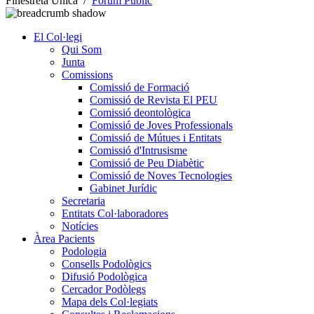
Finestreta Única
/
Fórum Públic
El Col·legi
Qui Som
Junta
Comissions
Comissió de Formació
Comissió de Revista El PEU
Comissió deontològica
Comissió de Joves Professionals
Comissió de Mútues i Entitats
Comissió d'Intrusisme
Comissió de Peu Diabètic
Comissió de Noves Tecnologies
Gabinet Jurídic
Secretaria
Entitats Col·laboradores
Notícies
Àrea Pacients
Podologia
Consells Podològics
Difusió Podològica
Cercador Podòlegs
Mapa dels Col·legiats