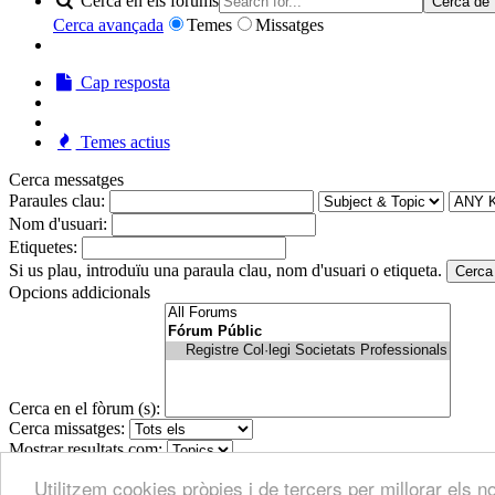
Cerca en els fòrums
Cerca de
Cerca avançada
Temes
Missatges
Cap resposta
Temes actius
Cerca messatges
Paraules clau:
Nom d'usuari:
Etiquetes:
Si us plau, introduïu una paraula clau, nom d'usuari o etiqueta.
Cerca
Opcions addicionals
Cerca en el fòrum (s):
Cerca missatges:
Mostrar resultats com:
Ordena resultats per:
Utilitzem cookies pròpies i de tercers per millorar els
Cerca de
RESTABLIR