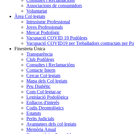
Consultes i Reclamacions
Associacions de consumidors
Voluntariat
Àrea Col·legiats
Intrusisme Professional
Joves Professionals
Mercat Podològic
Vacunació COVID 19 Podòlegs
Vacunació COVID19 per Treballadors contractats per P
Finestreta Única
Transparència
Club Podòlegs
Consultes i Reclamacións
Contacte Intern
Cercar Col·legiats
Mapa dels Col·legiats
Peu Diabètic
Com Col·legiar-se
Legislació Podològica
Enllaços d'interès
Codis Deontològics
Estatuts
Perits Judicials
Avantatges dels col·legiats
Memòria Anual