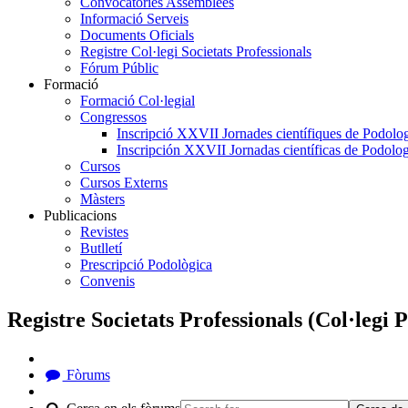
Convocatòries Assemblees
Informació Serveis
Documents Oficials
Registre Col·legi Societats Professionals
Fórum Públic
Formació
Formació Col·legial
Congressos
Inscripció XXVII Jornades científiques de Podolog
Inscripción XXVII Jornadas científicas de Podolog
Cursos
Cursos Externs
Màsters
Publicacions
Revistes
Butlletí
Prescripció Podològica
Convenis
Registre Societats Professionals (Col·legi 
Fòrums