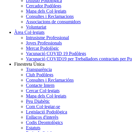
Difusió Podològica
Cercador Podòlegs
Mapa dels Col·legiats
Consultes i Reclamacions
Associacions de consumidors
Voluntariat
Àrea Col·legiats
Intrusisme Professional
Joves Professionals
Mercat Podològic
Vacunació COVID 19 Podòlegs
Vacunació COVID19 per Treballadors contractats per P
Finestreta Única
Transparència
Club Podòlegs
Consultes i Reclamacións
Contacte Intern
Cercar Col·legiats
Mapa dels Col·legiats
Peu Diabètic
Com Col·legiar-se
Legislació Podològica
Enllaços d'interès
Codis Deontològics
Estatuts