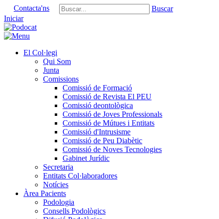
Contacta'ns
Buscar
Iniciar
El Col·legi
Qui Som
Junta
Comissions
Comissió de Formació
Comissió de Revista El PEU
Comissió deontològica
Comissió de Joves Professionals
Comissió de Mútues i Entitats
Comissió d'Intrusisme
Comissió de Peu Diabètic
Comissió de Noves Tecnologies
Gabinet Jurídic
Secretaria
Entitats Col·laboradores
Notícies
Àrea Pacients
Podologia
Consells Podològics