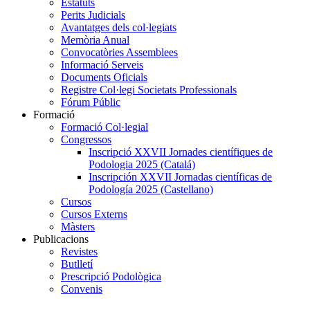
Estatuts
Perits Judicials
Avantatges dels col·legiats
Memòria Anual
Convocatòries Assemblees
Informació Serveis
Documents Oficials
Registre Col·legi Societats Professionals
Fórum Públic
Formació
Formació Col·legial
Congressos
Inscripció XXVII Jornades científiques de
Podologia 2025 (Catalá)
Inscripción XXVII Jornadas científicas de
Podología 2025 (Castellano)
Cursos
Cursos Externs
Màsters
Publicacions
Revistes
Butlletí
Prescripció Podològica
Convenis