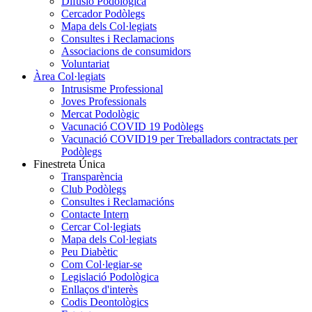
Difusió Podològica
Cercador Podòlegs
Mapa dels Col·legiats
Consultes i Reclamacions
Associacions de consumidors
Voluntariat
Àrea Col·legiats
Intrusisme Professional
Joves Professionals
Mercat Podològic
Vacunació COVID 19 Podòlegs
Vacunació COVID19 per Treballadors contractats per
Podòlegs
Finestreta Única
Transparència
Club Podòlegs
Consultes i Reclamacións
Contacte Intern
Cercar Col·legiats
Mapa dels Col·legiats
Peu Diabètic
Com Col·legiar-se
Legislació Podològica
Enllaços d'interès
Codis Deontològics