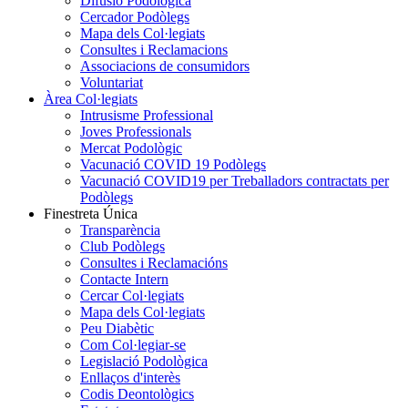
Difusió Podològica
Cercador Podòlegs
Mapa dels Col·legiats
Consultes i Reclamacions
Associacions de consumidors
Voluntariat
Àrea Col·legiats
Intrusisme Professional
Joves Professionals
Mercat Podològic
Vacunació COVID 19 Podòlegs
Vacunació COVID19 per Treballadors contractats per
Podòlegs
Finestreta Única
Transparència
Club Podòlegs
Consultes i Reclamacións
Contacte Intern
Cercar Col·legiats
Mapa dels Col·legiats
Peu Diabètic
Com Col·legiar-se
Legislació Podològica
Enllaços d'interès
Codis Deontològics