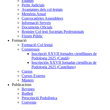
Estatuts
Perits Judicials
Avantatges dels col·legiats
Memòria Anual
Convocatòries Assemblees
Informació Serveis
Documents Oficials
Registre Col·legi Societats Professionals
Fórum Públic
Formació
Formació Col·legial
Congressos
Inscripció XXVII Jornades científiques de
Podologia 2025 (Catalá)
Inscripción XXVII Jornadas científicas de
Podología 2025 (Castellano)
Cursos
Cursos Externs
Màsters
Publicacions
Revistes
Butlletí
Prescripció Podològica
Convenis