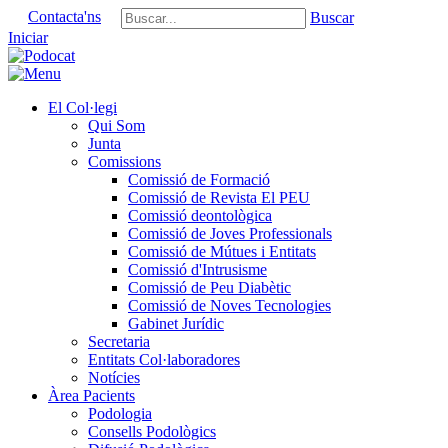
Contacta'ns
Buscar
Iniciar
El Col·legi
Qui Som
Junta
Comissions
Comissió de Formació
Comissió de Revista El PEU
Comissió deontològica
Comissió de Joves Professionals
Comissió de Mútues i Entitats
Comissió d'Intrusisme
Comissió de Peu Diabètic
Comissió de Noves Tecnologies
Gabinet Jurídic
Secretaria
Entitats Col·laboradores
Notícies
Àrea Pacients
Podologia
Consells Podològics