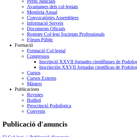
Perits Judicials
Avantatges dels col·legiats
Memòria Anual
Convocatòries Assemblees
Informació Serveis
Documents Oficials
Registre Col·legi Societats Professionals
Fórum Públic
Formació
Formació Col·legial
Congressos
Inscripció XXVII Jornades científiques de Podolog
Inscripción XXVII Jornadas científicas de Podolog
Cursos
Cursos Externs
Màsters
Publicacions
Revistes
Butlletí
Prescripció Podològica
Convenis
Publicació d'anuncis