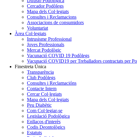
Difusió Podològica
Cercador Podòlegs
Mapa dels Col·legiats
Consultes i Reclamacions
Associacions de consumidors
Voluntariat
Àrea Col·legiats
Intrusisme Professional
Joves Professionals
Mercat Podològic
Vacunació COVID 19 Podòlegs
Vacunació COVID19 per Treballadors contractats per P
Finestreta Única
Transparència
Club Podòlegs
Consultes i Reclamacións
Contacte Intern
Cercar Col·legiats
Mapa dels Col·legiats
Peu Diabètic
Com Col·legiar-se
Legislació Podològica
Enllaços d'interès
Codis Deontològics
Estatuts